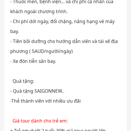
- Thuốc men, bệnh viện… và chi phí cá nhân của
khách ngoài chương trình.
- Chi phí dời ngày, đổi chặng, nâng hạng vé máy
bay.
- Tiền bồi dưỡng cho hướng dẫn viên và tài xế địa
phương ( 5AUD/người/ngày)
- Xe đón tiễn sân bay.
Quà tặng:
- Quà tặng SAIGONNEW..
-Thẻ thành viên với nhiều ưu đãi
Giá tour dành cho trẻ em:
+ Trẻ em dưới 2 tuổi: 30% giá tour người lớn.