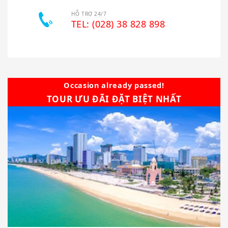
HỖ TRỢ 24/7
TEL: (028) 38 828 898
Occasion already passed!
TOUR ƯU ĐÃI ĐẶT BIỆT NHẤT